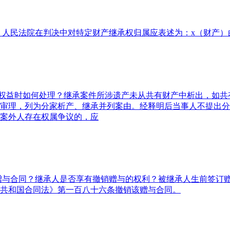
，人民法院在判决中对特定财产继承权归属应表述为：х（财产）由
人权益时如何处理？继承案件所涉遗产未从共有财产中析出，如
审理，列为分家析产、继承并列案由。经释明后当事人不提出分
案外人存在权属争议的，应
的赠与合同？继承人是否享有撤销赠与的权利？被继承人生前签订
共和国合同法》第一百八十六条撤销该赠与合同。