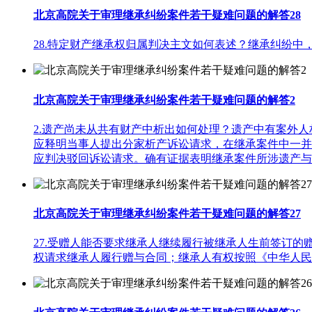
北京高院关于审理继承纠纷案件若干疑难问题的解答28
28.特定财产继承权归属判决主文如何表述？继承纠纷中
北京高院关于审理继承纠纷案件若干疑难问题的解答2
2.遗产尚未从共有财产中析出如何处理？遗产中有案外
应释明当事人提出分家析产诉讼请求，在继承案件中一并
应判决驳回诉讼请求。确有证据表明继承案件所涉遗产与
北京高院关于审理继承纠纷案件若干疑难问题的解答27
27.受赠人能否要求继承人继续履行被继承人生前签订
权请求继承人履行赠与合同；继承人有权按照《中华人民