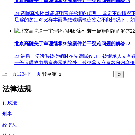
北京高院关于审理继承纠纷案件若干疑难问题的解答23
23.遗嘱真实性举证证明责任承担的原则，鉴定不能情
足够的鉴定对比样本而导致遗嘱笔迹鉴定不能情况下，
北京高院关于审理继承纠纷案件若干疑难问题的解答22
22.最后一份遗嘱被撤销时在先遗嘱效力？被继承人立
一份遗嘱效力另有表示的除外。被继承人立有数份内容抵
上一页
1
2
3
4
下一页
转至第
法律法规
行政法
刑事
经济法