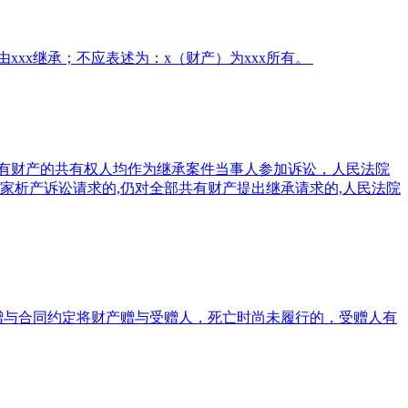
ххх继承；不应表述为：х（财产）为ххх所有。
共有财产的共有权人均作为继承案件当事人参加诉讼，人民法院
家析产诉讼请求的,仍对全部共有财产提出继承请求的,人民法院
赠与合同约定将财产赠与受赠人，死亡时尚未履行的，受赠人有