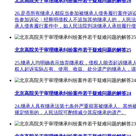
北京高院关于审理继承纠纷案件若干疑难问题的解答26
26.是否所有继承人都应当参加被继承人债务履行案件
告参加诉讼；经释明债权人不追加其他继承人的，人民法
承人债务履行案件中，如人民法院判决继承人承担履行债
北京高院关于审理继承纠纷案件若干疑难问题的解答25
25.继承人均明确表示放弃继承权，债权人能否起诉继
权人起诉实际占有、使用、收益、处分遗产的继承人，
北京高院关于审理继承纠纷案件若干疑难问题的解答24
24.继承人具有继承法第七条外严重损害被继承人、其
规定情形的，人民法院可酌情减少其应继承的遗产。