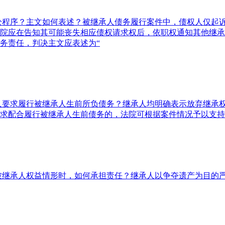
诉讼程序？主文如何表述？被继承人债务履行案件中，债权人仅起
院应在告知其可能丧失相应债权请求权后，依职权通知其他继承
务责任，判决主文应表述为“
承人要求履行被继承人生前所负债务？继承人均明确表示放弃继承
请求配合履行被继承人生前债务的，法院可根据案件情况予以支
他被继承人权益情形时，如何承担责任？继承人以争夺遗产为目的