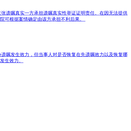
主张遗嘱真实一方承担遗嘱真实性举证证明责任。在因无法提供
法院可根据案情确定由该方承担不利后果。
份遗嘱发生效力，但当事人对是否恢复在先遗嘱效力以及恢复哪
发生效力。