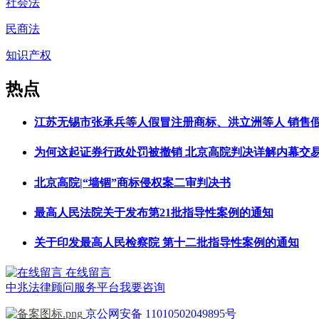
社会法
民商法
知识产权
热点
江苏无锡市张承兵等人假冒注册商标、洪立洲等人 销售
为何这起证券行政处罚被撤销 北京高院判决详解内幕交
北京高院|“墙锢”商标侵权案二审判决书
最高人民法院关于发布第21批指导性案例的通知
关于印发最高人民检察院 第十二批指导性案例的通知
在线留言
中兆法律顾问服务平台
我要咨询
京公网安备 11010502049895号