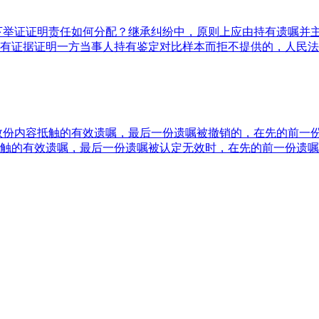
况下举证证明责任如何分配？继承纠纷中，原则上应由持有遗嘱并
如有证据证明一方当事人持有鉴定对比样本而拒不提供的，人民
有数份内容抵触的有效遗嘱，最后一份遗嘱被撤销的，在先的前一
触的有效遗嘱，最后一份遗嘱被认定无效时，在先的前一份遗嘱